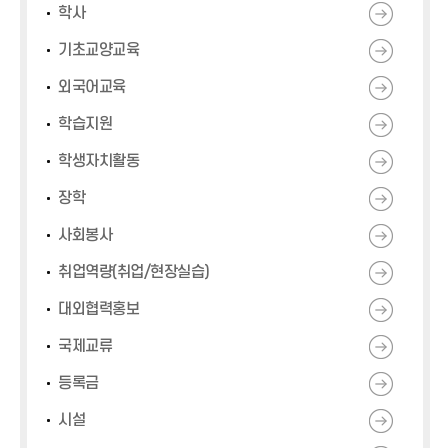
학사
기초교양교육
외국어교육
학습지원
학생자치활동
장학
사회봉사
취업역량(취업/현장실습)
대외협력홍보
국제교류
등록금
시설