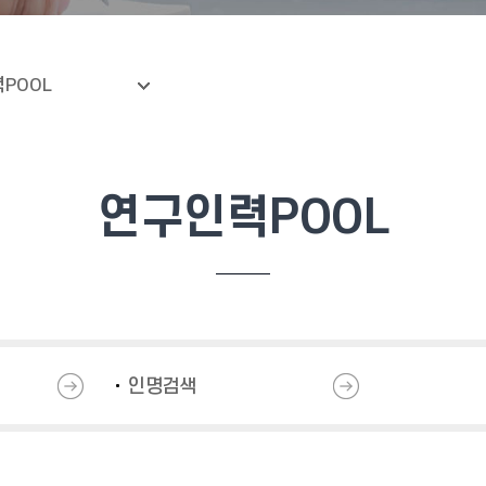
POOL
연구인력POOL
인명검색