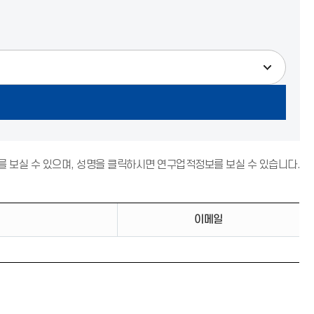
주
 보실 수 있으며, 성명을 클릭하시면 연구업적정보를 보실 수 있습니다.
의
(
느
이메일
낌
표
아
이
콘
)