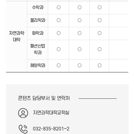
수학과
○
○
○
물리학과
○
○
○
자연과학
화학과
○
○
○
대학
패션산업
○
○
○
학과
해양학과
○
○
○
콘텐츠 담당부서 및
연락처
자연과학대학교학실
032-835-8201~2