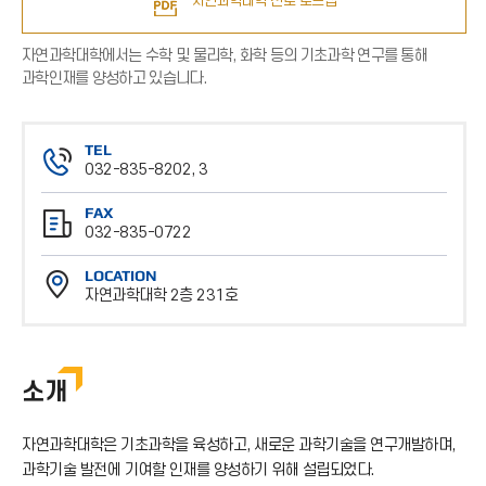
자연과학대학 진로 로드맵
자연과학대학에서는 수학 및 물리학, 화학 등의 기초과학 연구를 통해
과학인재를 양성하고 있습니다.
TEL
032-835-8202, 3
전
FAX
화
032-835-0722
번
팩
호
LOCATION
스
자연과학대학 2층 231호
번
위
호
치
소개
자연과학대학은 기초과학을 육성하고, 새로운 과학기술을 연구개발하며,
과학기술 발전에 기여할 인재를 양성하기 위해 설립되었다.