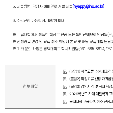
5. 제출방법: 담당자 이메일로 개별 제출
(hyeppy@inu.ac.kr)
6. 수강신청 가능학점:
6학점 이내
※
교류대학에서 취득한 학점은
전공 또는 일반선택으로 인정
됨(단
※ 신청과목 변경 및 교류 취소 희망시 본교 및 해당 교류대학 담
※ 기타 문의 사항은 평택대학교 학사지원팀(031-685-8814)으
(붙임1) 학점교류 추천서(파견용
(붙임2) 학점교류 신청 자가점검표
첨부파일
(붙임3) 경인지역 및 국내 학점교
2026학년도 하계 계절학기 교
국내대학 교류학생 취소 신청서