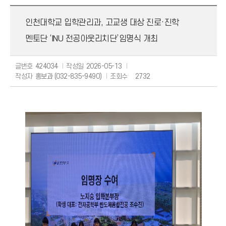
보도자료
인천대학교 입학관리과, 고교생 대상 진로·진학
해명자료
멘토단 ‘INU 전공아웃리치단’임명식 개최
글번호
424034
작성일
2026-05-13
작성자
홍보과 (032-835-9490)
조회수
2732