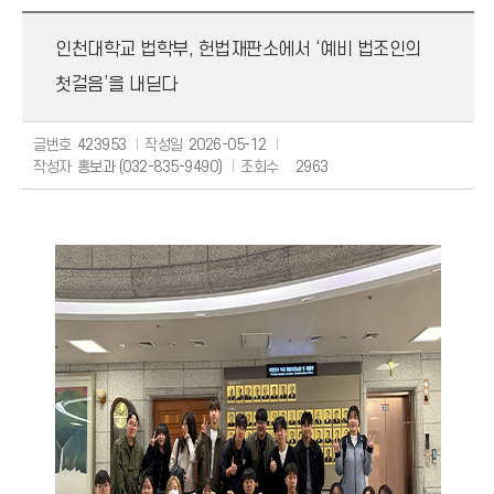
보도자료
인천대학교 법학부, 헌법재판소에서 ‘예비 법조인의
해명자료
첫걸음’을 내딛다
글번호
423953
작성일
2026-05-12
작성자
홍보과 (032-835-9490)
조회수
2963