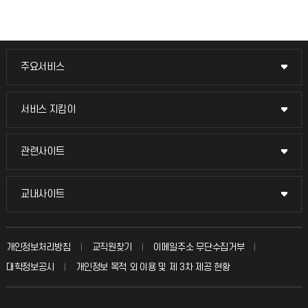
주요서비스
주요서비스
교무회의방송
서비스 지킴이
서비스 지킴이
교수채용
묻고 답하기
관련사이트
관련사이트
시설예약
불친절신고
국방헬프콜
교내사이트
교내사이트
인터넷증명
자주 묻는 질문(FAQ)
발전기금
교수회
입학안내
개인정보처리방침
교직원찾기
이메일주소 무단수집거부
칭찬마당
산학협력단
교육혁신본부
대학정보공시
개인정보 목적 외 이용 및 제 3차 제공 현황
직원채용
학생서비스 지킴이
소비자생활협동조합
국제교류과