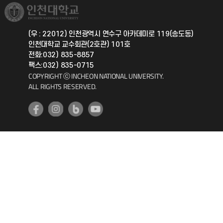
취업정보(학생)
총동문회
국제지원과
(우 : 22012) 인천광역시 연수구 아카데미로 119(송도동)
인천대학교 교수회관(2호관) 101호
공자아카데미
전화:032) 835-8857
팩스:032) 835-0715
기초교육원
COPYRIGHT ⓒ INCHEON NATIONAL UNIVERSITY.
ALL RIGHTS RESERVED.
공학교육혁신센터
대학생활상담센터
사회봉사센터
생활원
원격지원