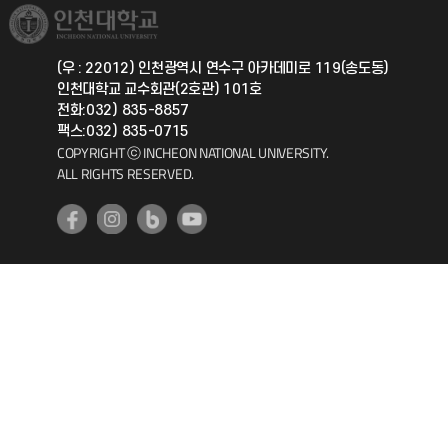
취업정보(학생)
총동문회
국제지원과
(우 : 22012) 인천광역시 연수구 아카데미로 119(송도동)
인천대학교 교수회관(2호관) 101호
공자아카데미
전화:032) 835-8857
팩스:032) 835-0715
기초교육원
COPYRIGHT ⓒ INCHEON NATIONAL UNIVERSITY.
ALL RIGHTS RESERVED.
공학교육혁신센터
대학생활상담센터
사회봉사센터
생활원
원격지원