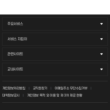
주요서비스
주요서비스
교무회의방송
서비스 지킴이
서비스 지킴이
교수채용
묻고 답하기
관련사이트
관련사이트
시설예약
불친절신고
국방헬프콜
교내사이트
교내사이트
인터넷증명
자주 묻는 질문(FAQ)
발전기금
교수회
입학안내
개인정보처리방침
교직원찾기
이메일주소 무단수집거부
칭찬마당
산학협력단
교육혁신본부
대학정보공시
개인정보 목적 외 이용 및 제 3차 제공 현황
직원채용
학생서비스 지킴이
소비자생활협동조합
국제교류과