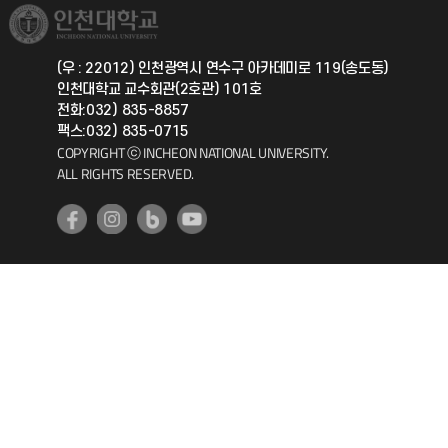
취업정보(학생)
총동문회
국제지원과
(우 : 22012) 인천광역시 연수구 아카데미로 119(송도동)
인천대학교 교수회관(2호관) 101호
공자아카데미
전화:032) 835-8857
팩스:032) 835-0715
기초교육원
COPYRIGHT ⓒ INCHEON NATIONAL UNIVERSITY.
ALL RIGHTS RESERVED.
공학교육혁신센터
대학생활상담센터
사회봉사센터
생활원
원격지원