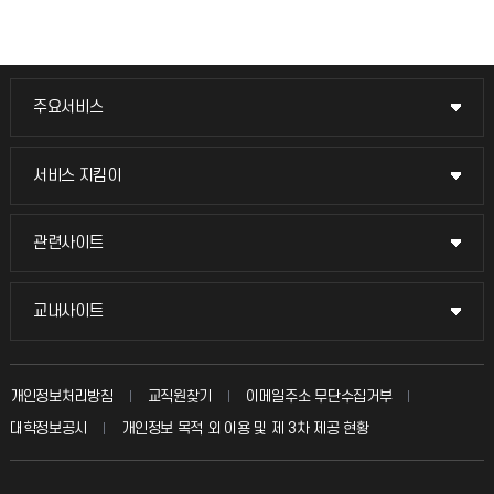
주요서비스
주요서비스
교무회의방송
서비스 지킴이
서비스 지킴이
교수채용
묻고 답하기
관련사이트
관련사이트
시설예약
불친절신고
국방헬프콜
교내사이트
교내사이트
인터넷증명
자주 묻는 질문(FAQ)
발전기금
교수회
입학안내
개인정보처리방침
교직원찾기
이메일주소 무단수집거부
칭찬마당
산학협력단
교육혁신본부
대학정보공시
개인정보 목적 외 이용 및 제 3차 제공 현황
직원채용
학생서비스 지킴이
소비자생활협동조합
국제교류과