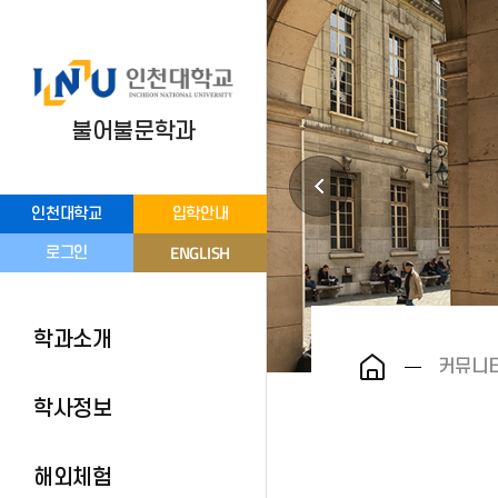
불어불문학과
인천대학교
입학안내
ENGLISH
로그인
학과소개
커뮤니
학사정보
해외체험