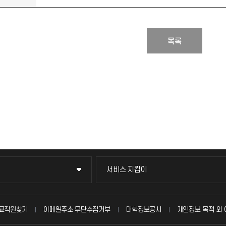
목록
서비스 지킴이
서비스 지킴이
묻고 답하기
교직원찾기
이메일주소 무단수집거부
대학정보공시
개인정보 목적 외 
불친절신고