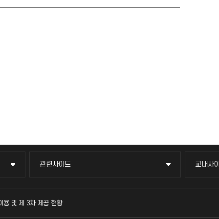
관련사이트
교내사
관련사이트
교내사
국방헬프콜
교수회
이용 및 제 3차 제공 현황
발전기금
교육혁