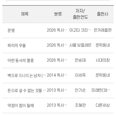
저자/
제목
분류
출판사
출판연도
문맹
2026 독서경진대회
아고타 크리스토프
한겨례출판
파리의 우울
2026 독서경진대회
샤를 보들레르
문학동네
어떤 동사의 멸종
2026 독서경진대회
한승태
시대의창
2014 독서경진대회
이세욱
문학동네
벽으로 드나드는 남자 (Le passe-muraille)
2013 독서경진대회
안기순
미래엔(와이즈베리)
돈으로 살 수 없는 것들 - 무엇이 가치를 결정하는가
약점이 힘이 될때
2013 독서경진대회
조혜란
다른세상