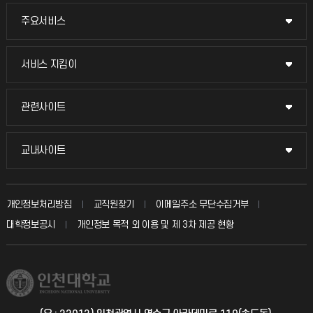
주요서비스
주요서비스
교무회의방송
서비스 지킴이
서비스 지킴이
교수채용
묻고 답하기
관련사이트
관련사이트
시설예약
불친절신고
국방헬프콜
교내사이트
교내사이트
인터넷증명
자주 묻는 질문(FAQ)
발전기금
교수회
입학안내
개인정보처리방침
교직원찾기
이메일주소 무단수집거부
칭찬마당
산학협력단
교육혁신본부
대학정보공시
개인정보 목적 외 이용 및 제 3차 제공 현황
직원채용
학생서비스 지킴이
소비자생활협동조합
국제교류과
취업정보(학생)
총동문회
국제지원과