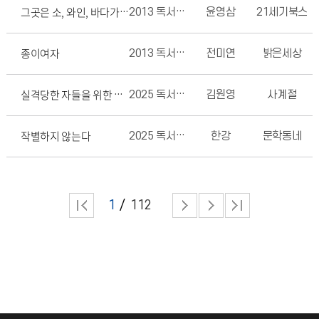
2013 독서경진대회
윤영삼
21세기북스
그곳은 소, 와인, 바다가 모두 빨갛다. - 언어로 보는 문화
종이여자
2013 독서경진대회
전미연
밝은세상
2025 독서경진대회
김원영
사계절
실격당한 자들을 위한 변론
작별하지 않는다
2025 독서경진대회
한강
문학동네
1
112