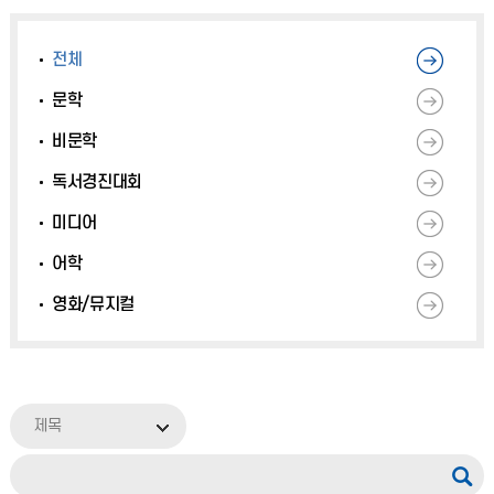
전체
문학
비문학
독서경진대회
미디어
어학
영화/뮤지컬
제목