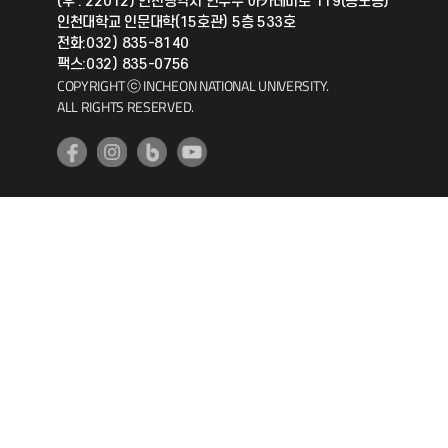
(우 : 22012) 인천광역시 연수구 아카데미로 119(송도동)
인천대학교 인문대학(15호관) 5층 533호
공자아카데미
전화:032) 835-8140
팩스:032) 835-0756
기초교육원
COPYRIGHT ⓒ INCHEON NATIONAL UNIVERSITY.
ALL RIGHTS RESERVED.
공학교육혁신센터
대학생활상담센터
사회봉사센터
생활원
원격지원
인천국제개발협력센터
예비군연대