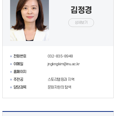
김정경
상세보기
전화번호
032-835-8948
이메일
jngkngkim@inu.ac.kr
홈페이지
주전공
스토리텔링과 지역
담당과목
문화자원의 탐색