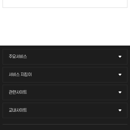
주요서비스
주요서비스
교무회의방송
서비스 지킴이
서비스 지킴이
교수채용
묻고 답하기
관련사이트
관련사이트
시설예약
불친절신고
국방헬프콜
교내사이트
교내사이트
인터넷증명
자주 묻는 질문(FAQ)
발전기금
교수회