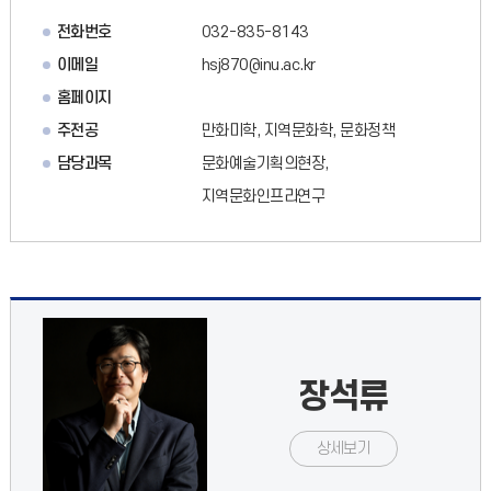
전화번호
032-835-8143
이메일
hsj870@inu.ac.kr
홈페이지
주전공
만화미학, 지역문화학, 문화정책
담당과목
문화예술기획의현장,
지역문화인프라연구
장석류
상세보기