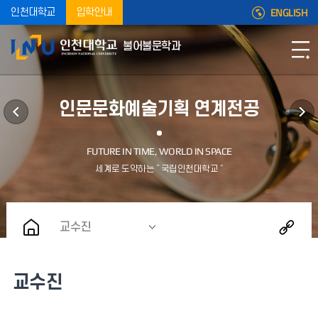
ENGLISH
인천대학교
입학안내
불어불문학과
인문문화예술기획 연계전공
교수진
교수진