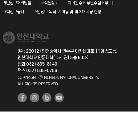
입학안내
개인정보처리방침
교직원찾기
이메일주소 무단수집거부
칭찬마당
산학협력단
교육혁신본부
대학정보공시
개인정보 목적 외 이용 및 제 3차 제공 현황
직원채용
학생서비스 지킴이
소비자생활협동조합
국제교류과
취업정보(학생)
총동문회
국제지원과
(우 : 22012) 인천광역시 연수구 아카데미로 119(송도동)
인천대학교 인문대학(15호관) 5층 533호
공자아카데미
전화:032) 835-8140
팩스:032) 835-0756
기초교육원
COPYRIGHT ⓒ INCHEON NATIONAL UNIVERSITY.
ALL RIGHTS RESERVED.
공학교육혁신센터
대학생활상담센터
사회봉사센터