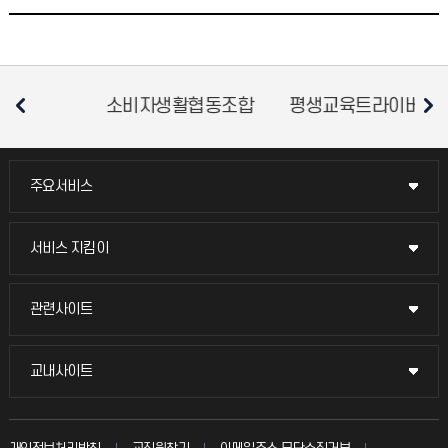
소비자생활협동조합
평생교육트라이버시티
주요서비스
주요서비스
교무회의방송
서비스 지킴이
서비스 지킴이
교수채용
묻고 답하기
관련사이트
관련사이트
시설예약
불친절신고
국방헬프콜
교내사이트
교내사이트
인터넷증명
자주 묻는 질문(FAQ)
발전기금
교수회
입학안내