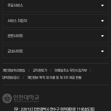
주요서비스
주요서비스
교무회의방송
서비스 지킴이
서비스 지킴이
교수채용
묻고 답하기
관련사이트
관련사이트
시설예약
불친절신고
국방헬프콜
교내사이트
교내사이트
인터넷증명
자주 묻는 질문(FAQ)
발전기금
교수회
입학안내
개인정보처리방침
교직원찾기
이메일주소 무단수집거부
칭찬마당
산학협력단
교육혁신본부
대학정보공시
개인정보 목적 외 이용 및 제 3차 제공 현황
직원채용
학생서비스 지킴이
소비자생활협동조합
국제교류과
취업정보(학생)
총동문회
국제지원과
(우 : 22012) 인천광역시 연수구 아카데미로 119(송도동)