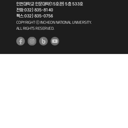
인천대학교 인문대학(15호관) 5층 533호
공자아카데미
전화:032) 835-8140
팩스:032) 835-0756
기초교육원
COPYRIGHT ⓒ INCHEON NATIONAL UNIVERSITY.
ALL RIGHTS RESERVED.
공학교육혁신센터
대학생활상담센터
사회봉사센터
생활원
원격지원
인천국제개발협력센터
예비군연대